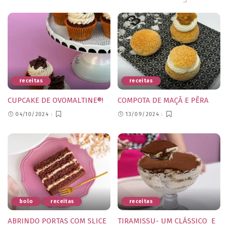
receitas
receitas
CUPCAKE DE OVOMALTINE®!
COMPOTA DE MAÇÃ E PÊRA
04/10/2024
13/09/2024
bolo
receitas
receitas
ABRINDO PORTAS COM SLICE
TIRAMISSU- UM CLÁSSICO E