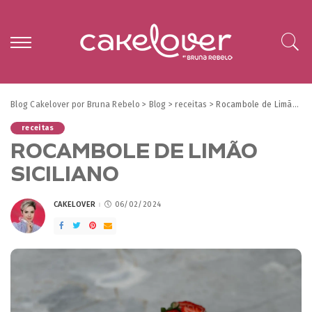
Blog Cakelover por Bruna Rebelo
>
Blog
>
receitas
>
Rocambole de Limão Siciliano
receitas
ROCAMBOLE DE LIMÃO
SICILIANO
CAKELOVER
06/02/2024
POSTED
BY