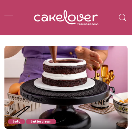
bolo
buttercream