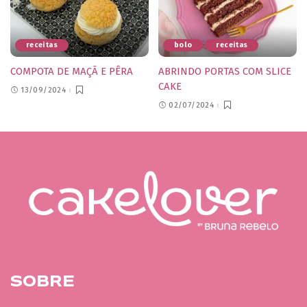
receitas
bolo
receitas
COMPOTA DE MAÇÃ E PÊRA
ABRINDO PORTAS COM SLICE
CAKE
13/09/2024
02/07/2024
SOBRE