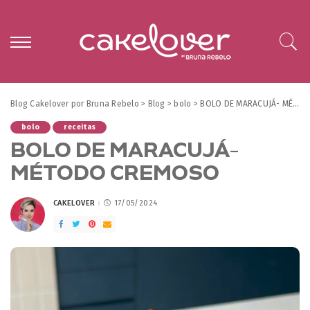
Blog Cakelover por Bruna Rebelo
>
Blog
>
bolo
>
BOLO DE MARACUJÁ- MÉTODO CREMOSO
bolo
receitas
BOLO DE MARACUJÁ-
MÉTODO CREMOSO
CAKELOVER
17/05/2024
POSTED
BY