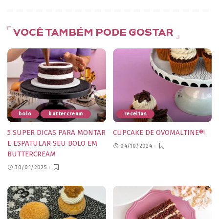
VOCÊ TAMBÉM PODE GOSTAR
bolo
buttercream
receitas
5 SUPER DICAS PARA MONTAR
CUPCAKE DE OVOMALTINE®!
E ESPATULAR SEU BOLO EM
04/10/2024
BUTTERCREAM
30/01/2025